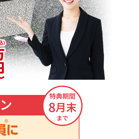
特典期間
ン
8
月末
まで