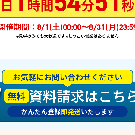
5
1
54
49
日
時間
分
秒
開催期間：
(
)
(
)
8/1
土
00:00〜8/31
月
23:5
※見学のみでも大歓迎です ※しつこい営業はありません
お気軽にお問い合わせください
資料請求はこち
無料
かんたん登録
即発送
いたします