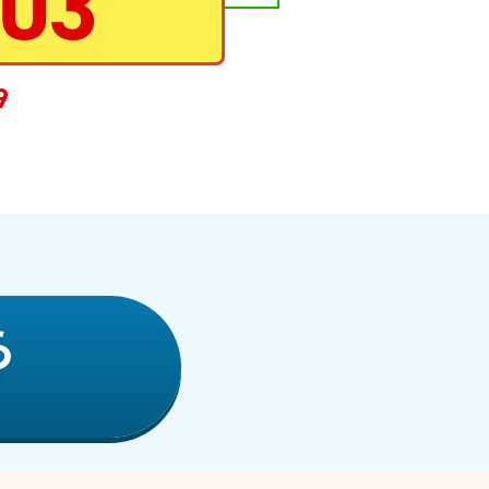
60
9
ら