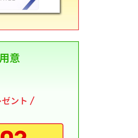
用意
レゼント
り